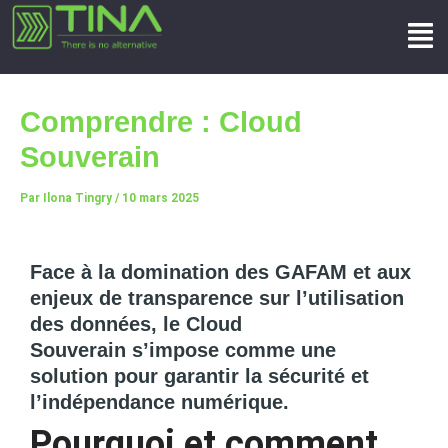
Aller
Navigation
Men
au
des
contenu
articles
Comprendre : Cloud
Souverain
Par
Ilona Tingry
/
10 mars 2025
Face à la domination des GAFAM et aux
enjeux de transparence sur l’utilisation
des données, le Cloud
Souverain s’impose comme une
solution pour garantir la sécurité et
l’indépendance numérique.
Pourquoi et comment