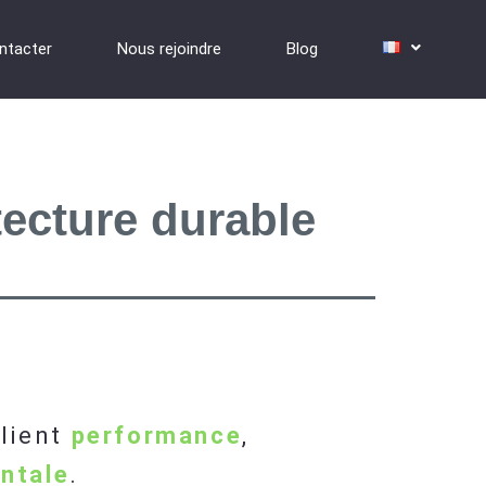
ntacter
Nous rejoindre
Blog
tecture durable
llient
performance
,
ntale
.