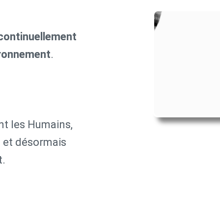
continuellement
ronnement
.
nt les Humains,
T, et désormais
t.