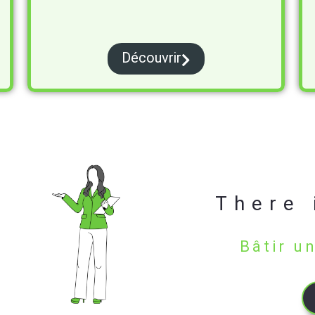
Découvrir
There 
Bâtir u