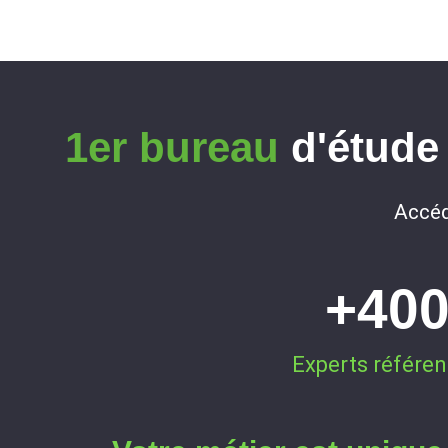
1er bureau
d'étude 
Accéd
+
40
Experts référen