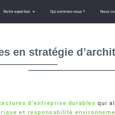
Notre expertise
Qui sommes-nous ?
Nous co
s en stratégie d’archi
Architecture durable
tectures d’entreprise durables
qui a
rique et responsabilité environneme