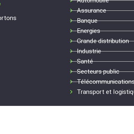
,
Automobile
Assurance
ortons
Banque
Energies
Grande distribution
Industrie
Santé
Secteurs public
Télécommunication
Transport et logisti