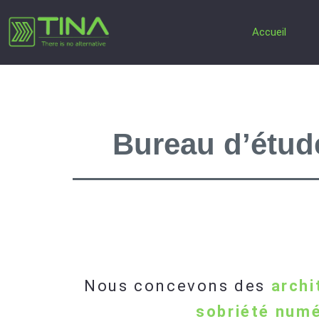
Aller
Accueil
au
contenu
architecture d'entreprise
Bureau d’étude
Nous concevons des
archi
sobriété
numé