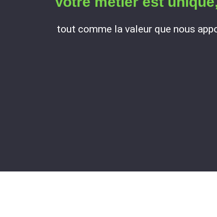
Votre métier est unique
tout comme la valeur que nous app
système d'information
Architecture durable